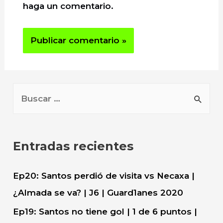
haga un comentario.
B
u
s
c
Entradas recientes
a
r
Ep20: Santos perdió de visita vs Necaxa |
:
¿Almada se va? | J6 | Guard1anes 2020
Ep19: Santos no tiene gol | 1 de 6 puntos |