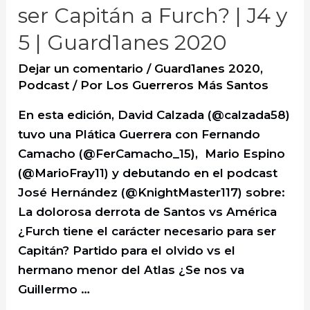
ser Capitán a Furch? | J4 y
5 | Guard1anes 2020
Dejar un comentario
/
Guard1anes 2020
,
Podcast
/ Por
Los Guerreros Más Santos
En esta edición, David Calzada (@calzada58)
tuvo una Plática Guerrera con Fernando
Camacho (@FerCamacho_15), Mario Espino
(@MarioFray11) y debutando en el podcast
José Hernández (@KnightMaster117) sobre:
La dolorosa derrota de Santos vs América
¿Furch tiene el carácter necesario para ser
Capitán? Partido para el olvido vs el
hermano menor del Atlas ¿Se nos va
Guillermo …