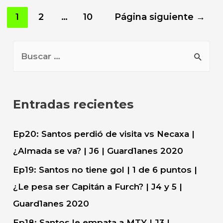
Paginación
1
2
…
10
Página siguiente
→
de
entradas
B
u
s
c
Entradas recientes
a
r
Ep20: Santos perdió de visita vs Necaxa |
:
¿Almada se va? | J6 | Guard1anes 2020
Ep19: Santos no tiene gol | 1 de 6 puntos |
¿Le pesa ser Capitán a Furch? | J4 y 5 |
Guard1anes 2020
Ep18: Santos le empata a MTY | J3 |