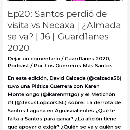
Ep20: Santos perdió de
visita vs Necaxa | ¿Almada
se va? | J6 | Guard1anes
2020
Dejar un comentario
/
Guard1anes 2020
,
Podcast
/ Por
Los Guerreros Más Santos
En esta edición, David Calzada (@calzada58)
tuvo una Plática Guerrera con Karen
Montelongo (@ikarenmtgo) y el Metichón
#1 (@JesusLopcorCSL) sobre: La derrota de
Santos Laguna en Aguascalientes ¿Qué le
falta a Santos para ganar? ¿La afición tiene
que apoyar o exigir? ¿Quién se va y quién se