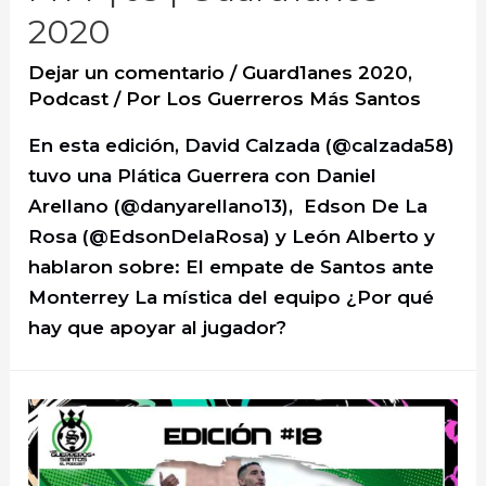
2020
Furch?
|
Dejar un comentario
/
Guard1anes 2020
,
J4
Podcast
/ Por
Los Guerreros Más Santos
y
En esta edición, David Calzada (@calzada58)
5
tuvo una Plática Guerrera con Daniel
|
Arellano (@danyarellano13), Edson De La
Guard1anes
Rosa (@EdsonDelaRosa) y León Alberto y
2020
hablaron sobre: El empate de Santos ante
Monterrey La mística del equipo ¿Por qué
hay que apoyar al jugador?