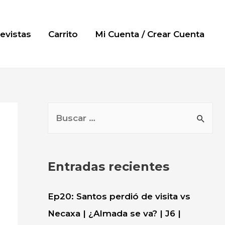
evistas
Carrito
Mi Cuenta / Crear Cuenta
B
u
s
c
Entradas recientes
a
r
Ep20: Santos perdió de visita vs
:
Necaxa | ¿Almada se va? | J6 |