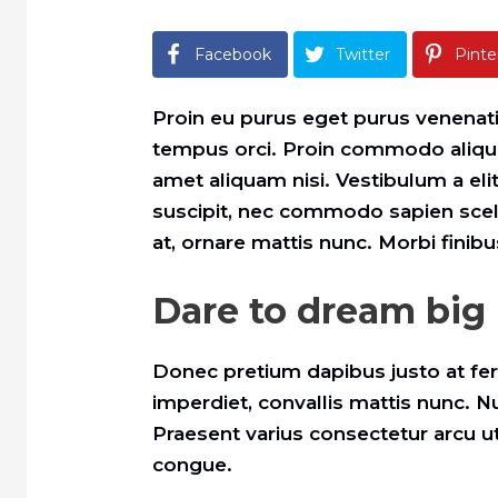
Facebook
Twitter
Pinte
Proin eu purus eget purus venenatis
tempus orci. Proin commodo alique
amet aliquam nisi. Vestibulum a e
suscipit, nec commodo sapien scele
at, ornare mattis nunc. Morbi finibus
Dare to dream big
Donec pretium dapibus justo at ferm
imperdiet, convallis mattis nunc. Nu
Praesent varius consectetur arcu ut a
congue.