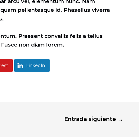
inar arcu vel, elementum nunc. Nam
 quam pellentesque id. Phasellus viverra
s.
tum. Praesent convallis felis a tellus
s. Fusce non diam lorem.
rest
LinkedIn
Entrada siguiente
→