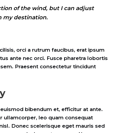
tion of the wind, but I can adjust
h my destination.
ilisis, orci a rutrum faucibus, erat ipsum
ctus ante nec orci. Fusce pharetra lobortis
bh sem. Praesent consectetur tincidunt
ty
uismod bibendum et, efficitur at ante.
ar ullamcorper, leo quam consequat
 nisl. Donec scelerisque eget mauris sed