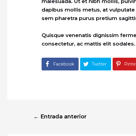
malesuada. Ut et nibh mollis, pulv
dapibus mollis metus, at vulputate
sem pharetra purus pretium sagitti
Quisque venenatis dignissim fermen
consectetur, ac mattis elit sodale
Facebook
Twitter
Pinte
Navegación
←
Entrada anterior
de
entradas