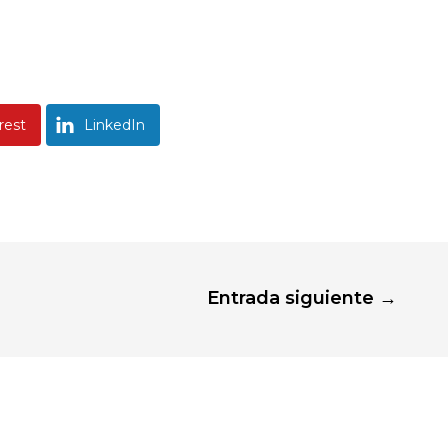
rest
LinkedIn
Entrada siguiente
→