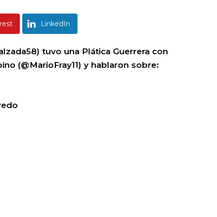
rest
LinkedIn
alzada58) tuvo una Plática Guerrera con
ino (@MarioFray11) y hablaron sobre:
vedo