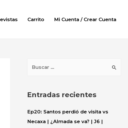
evistas
Carrito
Mi Cuenta / Crear Cuenta
B
u
s
c
Entradas recientes
a
r
Ep20: Santos perdió de visita vs
:
Necaxa | ¿Almada se va? | J6 |