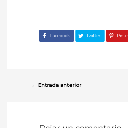
Facebook
Twitter
Pinte
Navegación
←
Entrada anterior
de
entradas
Dejar un comentario