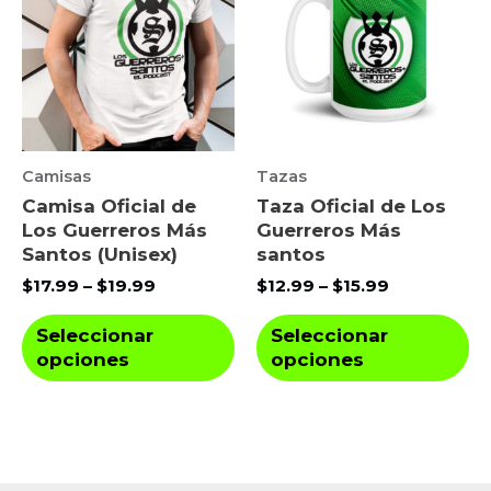
Camisas
Tazas
Camisa Oficial de
Taza Oficial de Los
Los Guerreros Más
Guerreros Más
Santos (Unisex)
santos
Price
Price
$
17.99
–
$
19.99
$
12.99
–
$
15.99
range:
range:
Este
Es
$17.99
$12.99
Seleccionar
Seleccionar
through
through
producto
pr
opciones
opciones
$19.99
$15.99
tiene
ti
múltiples
mú
variantes.
va
Las
La