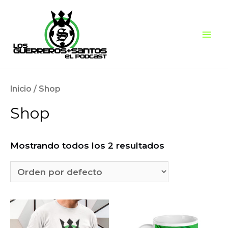
Ir
al
contenido
Mai
Men
Inicio
/ Shop
Shop
Mostrando todos los 2 resultados