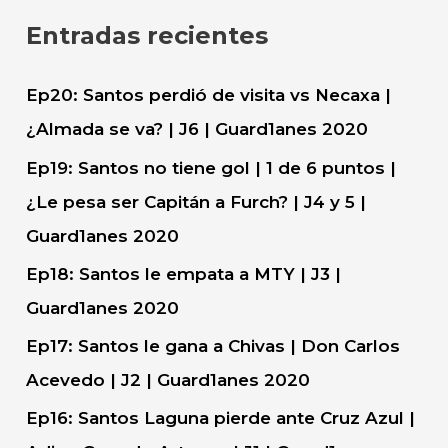
c
Entradas recientes
a
r
Ep20: Santos perdió de visita vs Necaxa |
:
¿Almada se va? | J6 | Guard1anes 2020
Ep19: Santos no tiene gol | 1 de 6 puntos |
¿Le pesa ser Capitán a Furch? | J4 y 5 |
Guard1anes 2020
Ep18: Santos le empata a MTY | J3 |
Guard1anes 2020
Ep17: Santos le gana a Chivas | Don Carlos
Acevedo | J2 | Guard1anes 2020
Ep16: Santos Laguna pierde ante Cruz Azul |