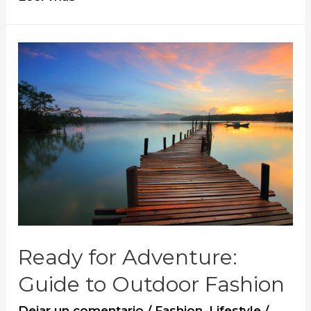
Trends
Right
From
The
Paris
Fashion
Week
Ready for Adventure:
Guide to Outdoor Fashion
Dejar un comentario
/
Fashion
,
Lifestyle
/