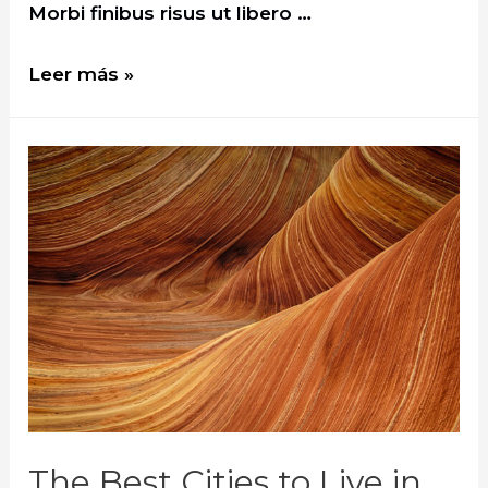
Morbi finibus risus ut libero …
How
Leer más »
to
Prepare
Yourself
for
the
Perfect
Vacation
The Best Cities to Live in