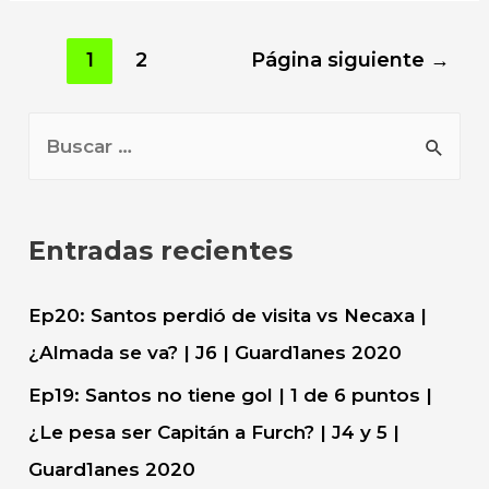
and
Free
Paginación
1
2
Página siguiente
→
Yourself
de
With
entradas
B
Travel
u
s
c
Entradas recientes
a
r
Ep20: Santos perdió de visita vs Necaxa |
:
¿Almada se va? | J6 | Guard1anes 2020
Ep19: Santos no tiene gol | 1 de 6 puntos |
¿Le pesa ser Capitán a Furch? | J4 y 5 |
Guard1anes 2020