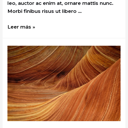
leo, auctor ac enim at, ornare mattis nunc.
Morbi finibus risus ut libero …
This
Leer más »
Couple
Spent
a
Week
in
the
Desert
–
Here’s
What
It
Was