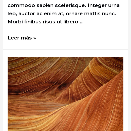
commodo sapien scelerisque. Integer urna
leo, auctor ac enim at, ornare mattis nunc.
Morbi finibus risus ut libero …
Best
Leer más »
Breakfasts
and
Brunches
in
the
City