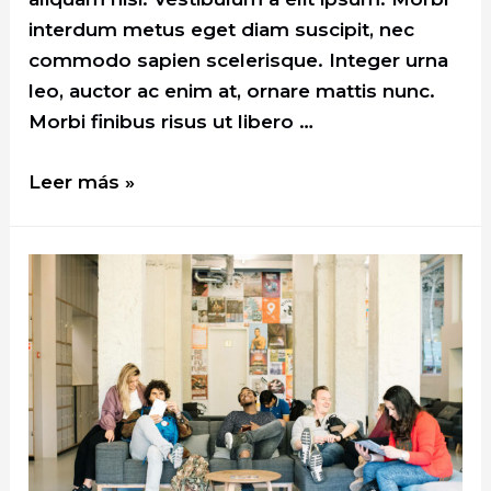
interdum metus eget diam suscipit, nec
commodo sapien scelerisque. Integer urna
leo, auctor ac enim at, ornare mattis nunc.
Morbi finibus risus ut libero …
It
Leer más »
is
Finally
Figured
Out
How
to
Plan
The
Best
Road