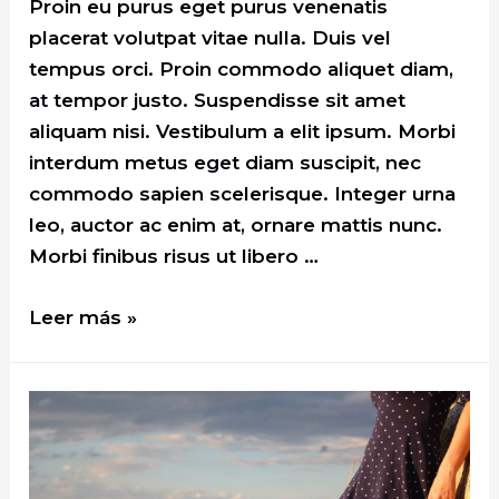
Proin eu purus eget purus venenatis
placerat volutpat vitae nulla. Duis vel
tempus orci. Proin commodo aliquet diam,
at tempor justo. Suspendisse sit amet
aliquam nisi. Vestibulum a elit ipsum. Morbi
interdum metus eget diam suscipit, nec
commodo sapien scelerisque. Integer urna
leo, auctor ac enim at, ornare mattis nunc.
Morbi finibus risus ut libero …
What
Leer más »
Does
Modern
Businessman
Style
Look