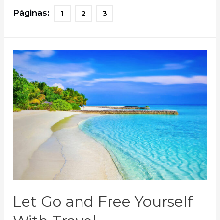
Cities
Páginas:
1
2
3
to
Live
in
the
World
Let Go and Free Yourself