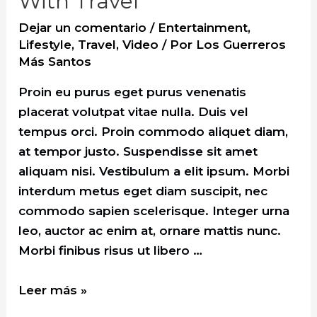
With Travel
Dejar un comentario
/
Entertainment
,
Lifestyle
,
Travel
,
Video
/ Por
Los Guerreros
Más Santos
Proin eu purus eget purus venenatis
placerat volutpat vitae nulla. Duis vel
tempus orci. Proin commodo aliquet diam,
at tempor justo. Suspendisse sit amet
aliquam nisi. Vestibulum a elit ipsum. Morbi
interdum metus eget diam suscipit, nec
commodo sapien scelerisque. Integer urna
leo, auctor ac enim at, ornare mattis nunc.
Morbi finibus risus ut libero …
Let
Leer más »
Go