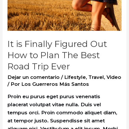
Places
to
Travel
for
Food
It is Finally Figured Out
How to Plan The Best
Road Trip Ever
Dejar un comentario
/
Lifestyle
,
Travel
,
Video
/ Por
Los Guerreros Más Santos
Proin eu purus eget purus venenatis
placerat volutpat vitae nulla. Duis vel
tempus orci. Proin commodo aliquet diam,
at tempor justo. Suspendisse sit amet
aliquam nisi. Vestibulum a elit ipsum. Morbi