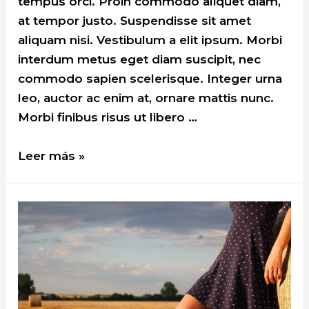
tempus orci. Proin commodo aliquet diam,
at tempor justo. Suspendisse sit amet
aliquam nisi. Vestibulum a elit ipsum. Morbi
interdum metus eget diam suscipit, nec
commodo sapien scelerisque. Integer urna
leo, auctor ac enim at, ornare mattis nunc.
Morbi finibus risus ut libero …
According
Leer más »
to
Our
Readers
These
are
The
Best