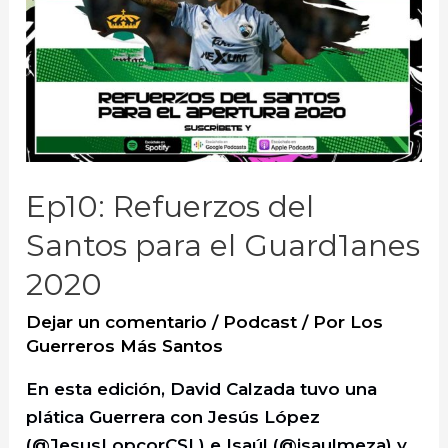
Ep10: Refuerzos del
Santos para el Guard1anes
2020
Dejar un comentario
/
Podcast
/ Por
Los
Guerreros Más Santos
En esta edición, David Calzada tuvo una
plática Guerrera con Jesús López
(@JesusLopcorCSL) e Isaúl (@isaulmeza) y