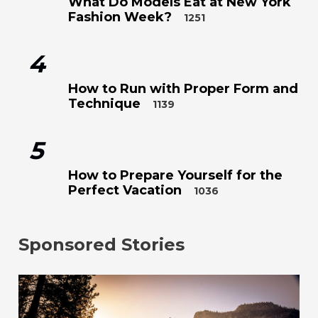
What Do Models Eat at New York
Fashion Week?
1251
4
How to Run with Proper Form and
Technique
1139
5
How to Prepare Yourself for the
Perfect Vacation
1036
Sponsored Stories