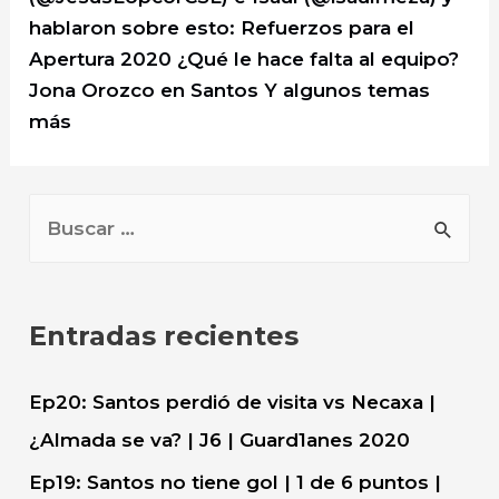
hablaron sobre esto: Refuerzos para el
Apertura 2020 ¿Qué le hace falta al equipo?
Jona Orozco en Santos Y algunos temas
más
B
u
s
c
Entradas recientes
a
r
Ep20: Santos perdió de visita vs Necaxa |
:
¿Almada se va? | J6 | Guard1anes 2020
Ep19: Santos no tiene gol | 1 de 6 puntos |